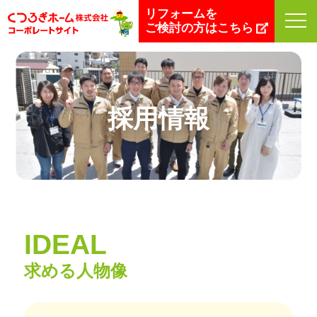
リフォームを
くつろぎホーム株式会社
>
採用情報TOP
ご検討の方はこちら
採用情報
IDEAL
求める人物像