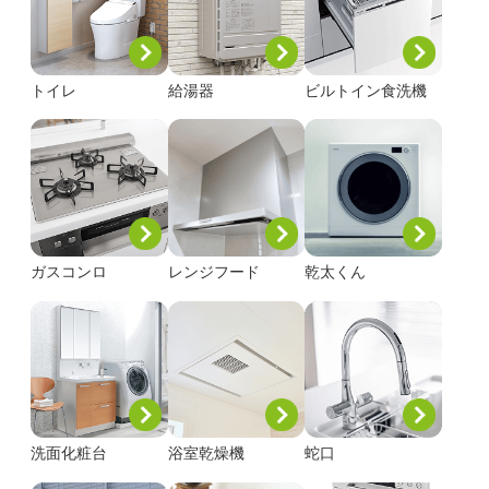
トイレ
給湯器
ビルトイン食洗機
ガスコンロ
レンジフード
乾太くん
洗面化粧台
浴室乾燥機
蛇口